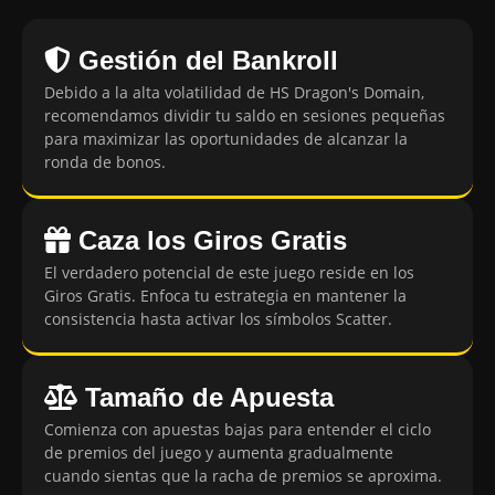
Gestión del Bankroll
Debido a la alta volatilidad de HS Dragon's Domain,
recomendamos dividir tu saldo en sesiones pequeñas
para maximizar las oportunidades de alcanzar la
ronda de bonos.
Caza los Giros Gratis
El verdadero potencial de este juego reside en los
Giros Gratis. Enfoca tu estrategia en mantener la
consistencia hasta activar los símbolos Scatter.
Tamaño de Apuesta
Comienza con apuestas bajas para entender el ciclo
de premios del juego y aumenta gradualmente
cuando sientas que la racha de premios se aproxima.