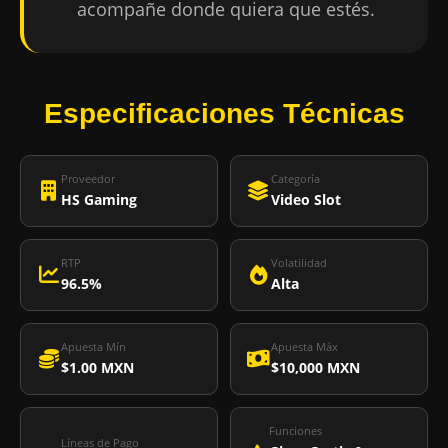
acompañe donde quiera que estés.
Especificaciones Técnicas
Proveedor
Categoría
HS Gaming
Video Slot
RTP
Volatilidad
96.5%
Alta
Apuesta Mín
Apuesta Máx
$1.00 MXN
$10,000 MXN
Funciones
Líneas de Pago