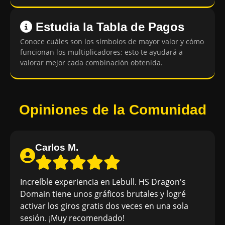
Estudia la Tabla de Pagos
Conoce cuáles son los símbolos de mayor valor y cómo
funcionan los multiplicadores; esto te ayudará a
valorar mejor cada combinación obtenida.
Opiniones de la Comunidad
Carlos M.
Increíble experiencia en Lebull. HS Dragon's
Domain tiene unos gráficos brutales y logré
activar los giros gratis dos veces en una sola
sesión. ¡Muy recomendado!