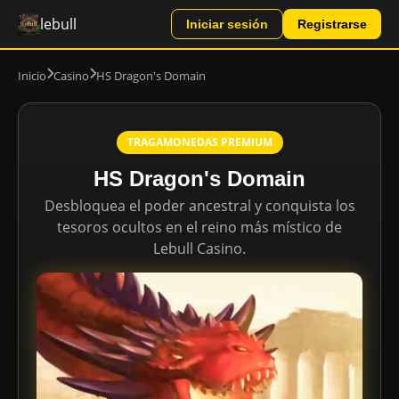
lebull
Iniciar sesión
Registrarse
Inicio
Casino
HS Dragon's Domain
TRAGAMONEDAS PREMIUM
HS Dragon's Domain
Desbloquea el poder ancestral y conquista los
tesoros ocultos en el reino más místico de
Lebull Casino.