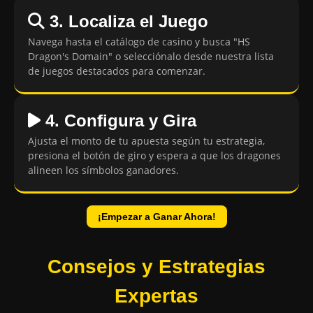
3. Localiza el Juego
Navega hasta el catálogo de casino y busca "HS
Dragon's Domain" o selecciónalo desde nuestra lista
de juegos destacados para comenzar.
4. Configura y Gira
Ajusta el monto de tu apuesta según tu estrategia,
presiona el botón de giro y espera a que los dragones
alineen los símbolos ganadores.
¡Empezar a Ganar Ahora!
Consejos y Estrategias
Expertas